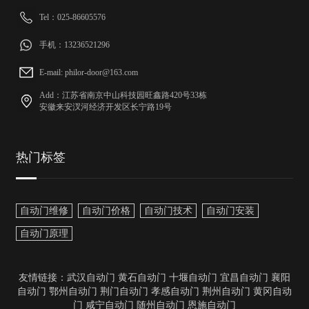
Tel：025-86605576
手机：13236521296
E-mail: philor-door@163.com
Add：江苏省南京中山科技园旺鑫路420号33栋
安徽来安汊河经济开发区长宁路19号
热门标签
自动门维修
自动门价格
自动门技术
自动门安装
自动门原理
友情链接：
武汉自动门
黄石自动门
十堰自动门
宜昌自动门
襄阳
自动门
鄂州自动门
荆门自动门
孝感自动门
荆州自动门
黄冈自动
门
咸宁自动门
随州自动门
恩施自动门