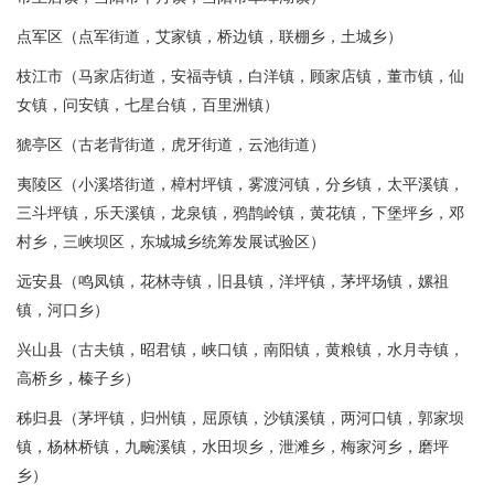
点军区（点军街道，艾家镇，桥边镇，联棚乡，土城乡）
枝江市（马家店街道，安福寺镇，白洋镇，顾家店镇，董市镇，仙
女镇，问安镇，七星台镇，百里洲镇）
猇亭区（古老背街道，虎牙街道，云池街道）
夷陵区（小溪塔街道，樟村坪镇，雾渡河镇，分乡镇，太平溪镇，
三斗坪镇，乐天溪镇，龙泉镇，鸦鹊岭镇，黄花镇，下堡坪乡，邓
村乡，三峡坝区，东城城乡统筹发展试验区）
远安县（鸣凤镇，花林寺镇，旧县镇，洋坪镇，茅坪场镇，嫘祖
镇，河口乡）
兴山县（古夫镇，昭君镇，峡口镇，南阳镇，黄粮镇，水月寺镇，
高桥乡，榛子乡）
秭归县（茅坪镇，归州镇，屈原镇，沙镇溪镇，两河口镇，郭家坝
镇，杨林桥镇，九畹溪镇，水田坝乡，泄滩乡，梅家河乡，磨坪
乡）