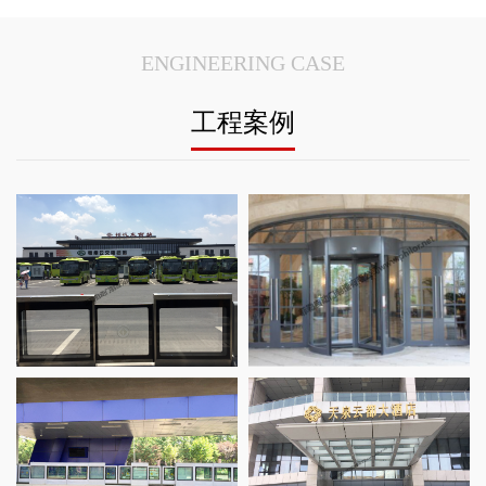
ENGINEERING CASE
工程案例
名轩宾馆项
RT安全门案例_亳州汽车站项目
苏州三翼自动旋转门案例_苏
成都磁悬
汉十线高铁
T站台安全门案例_济南BRT城市快
南京溧水两翼旋转门案例_溧
江苏两翼