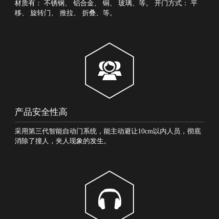
材质有：
不锈钢
、
铝合金
、
铜
、
玻璃
、等。 开门方式：
平
移
、
旋转门
、
推拉
、
折叠
、等。
产品安全性高
采用第三代智能自动门系统，能主动避让10cm以内人员，彻底
消除了撞人，夹人现象的发生。