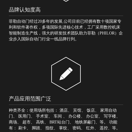
品牌认知度高
菲勒自动门经过20多年的发展,公司目前已经拥有数十项国家专
利和软件著作权，多项国际先进核心技术，工厂采用数控机床
智能制造生产线，强大的研发技术团队助力菲勒（PHILOR）企
业步入国际自动门行业一线品牌行列。
产品应用范围广泛
种类齐全：使用场所包括：
酒店
、
宾馆
、
饭店
、
家用自动
门
、
医用门
、
手术室
、
车间
、
办公楼
、
办公室
、
写字楼
、
商场
、
超市
、
高铁
、
BRT站台门
、
地铁屏蔽门
、等。 功能
有：
刷卡
、
脚踏
、
指纹
、
掌纹
、
密码
、
红外
、
遥控
、等。